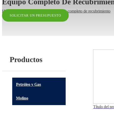
Equipo Completo De Recubrimien
Hogar
>
Productos
>
EPC
>
Equipo completo de recubrimiento
SOLICITAR UN PRESUPUESTO
Productos
Petróleo y Gas
Molino
Título del p