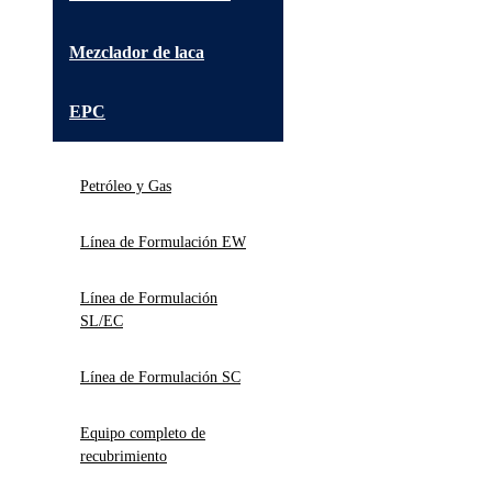
Mezclador de laca
EPC
Petróleo y Gas
Línea de Formulación EW
Línea de Formulación
SL/EC
Línea de Formulación SC
Equipo completo de
recubrimiento