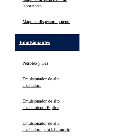
laboratorio
Máquina dispersora potente
Emulsionantes
Petróleo y Gas
Emulsionador de alta
cizalladura
Emulsionador de alto
cizallamiento Pipline
Emulsionador de alta
cizalladura para laboratorio