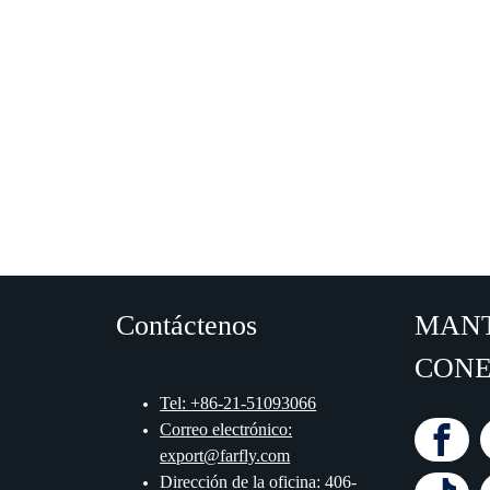
Contáctenos
MAN
CON
Tel: +86-21-51093066
Correo electrónico:
export@farfly.com
Dirección de la oficina: 406-