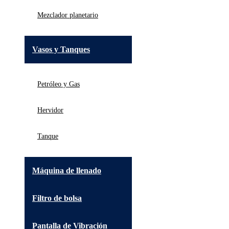
Mezclador planetario
Vasos y Tanques
Petróleo y Gas
Hervidor
Tanque
Máquina de llenado
Filtro de bolsa
Pantalla de Vibración