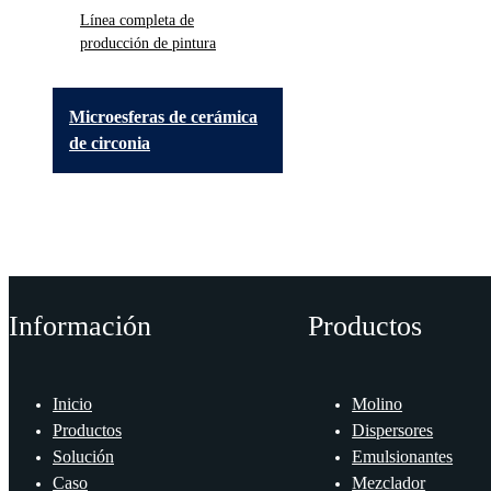
Línea completa de
producción de pintura
Microesferas de cerámica
de circonia
Información
Productos
Inicio
Molino
Productos
Dispersores
Solución
Emulsionantes
Caso
Mezclador